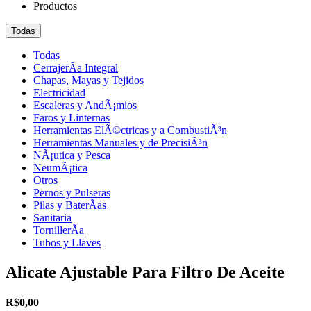
Productos
Todas
Todas
CerrajerÃ­a Integral
Chapas, Mayas y Tejidos
Electricidad
Escaleras y AndÃ¡mios
Faros y Linternas
Herramientas ElÃ©ctricas y a CombustiÃ³n
Herramientas Manuales y de PrecisiÃ³n
NÃ¡utica y Pesca
NeumÃ¡tica
Otros
Pernos y Pulseras
Pilas y BaterÃ­as
Sanitaria
TornillerÃ­a
Tubos y Llaves
Alicate Ajustable Para Filtro De Aceite
R$0,00